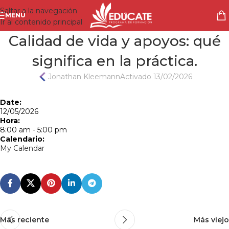
Saltar a la navegación
MENÚ
Ir al contenido principal
Calidad de vida y apoyos: qué
significa en la práctica.
Jonathan Kleemann
Activado 13/02/2026
Date:
12/05/2026
Hora:
8:00 am
-
5:00 pm
Calendario:
My Calendar
Más reciente
Más viejo