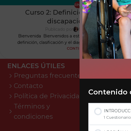
SIN CATEGORÍA
Curso 2: Definición y diagnóstic
discapacidad intelectual
Publicado por
Mariam Loría Gutiérrez
Bienvenida Bienvenidos a este curso en donde compr
definición, clasificación y el diagnóstico de la DI que es
CONTINUAR LEYENDO
ENLACES ÚTILES
Preguntas frecuentes
Contacto
Contenido 
Política de Privacidad
I
Términos y
INTRODUCC
condiciones
1 Cuestionario