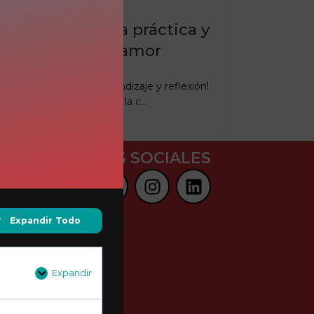
EDÚCATE
Intelectual: guía práctica y
 acompañar con amor
r
Maybel Quiros
 a este espacio de aprendizaje y reflexión!
ción para profundizar en la c...
NUAR LEYENDO
REDES SOCIALES
Expandir Todo
Expandir