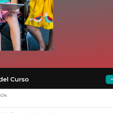
o de la
Curso 1: Discapacidad 
confiable para
Publicado po
enderemos la
Bienvenida ¡Bienvenido y bienvenida
 fundamental...
Este curso es una invita
CONTI
del Curso
nstituto Neurológico de Guatemala
9 Avenida 5-51 zona 11
IÓN
Ciudad de Guatemala
(+502) 2471 1613