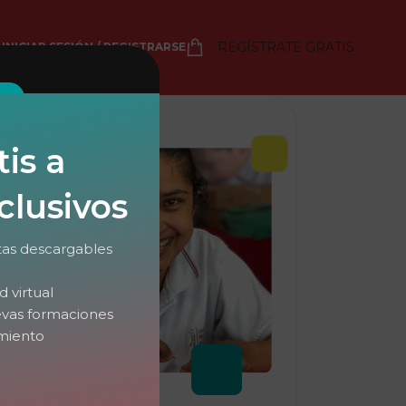
REGÍSTRATE GRATIS
INICIAR SESIÓN / REGISTRARSE
rme
is a
clusivos
tas descargables
 virtual
uevas formaciones
miento