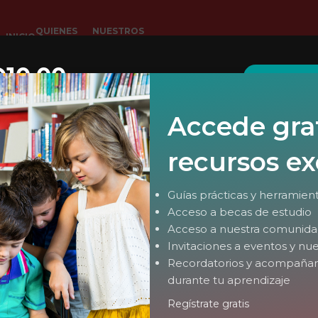
QUIENES
NUESTROS
INICIO
SOMOS
CURSOS
Q10.00
Quiero inscribi
26
AGO
Accede grat
recursos ex
Guías prácticas y herramien
Acceso a becas de estudio
Acceso a nuestra comunidad
Invitaciones a eventos y n
Recordatorios y acompaña
durante tu aprendizaje
Regístrate gratis