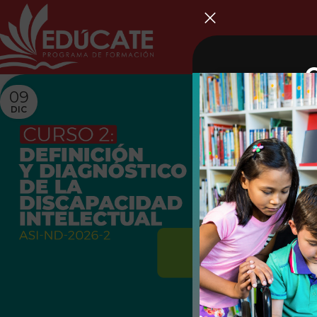
09
DIC