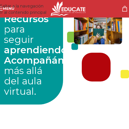
Saltar a la navegación
MENÚ
Ir al contenido principal
Recursos
para
seguir
aprendiendo
.
Acompañándote
más allá
del aula
virtual.
Lecturas recomendadas