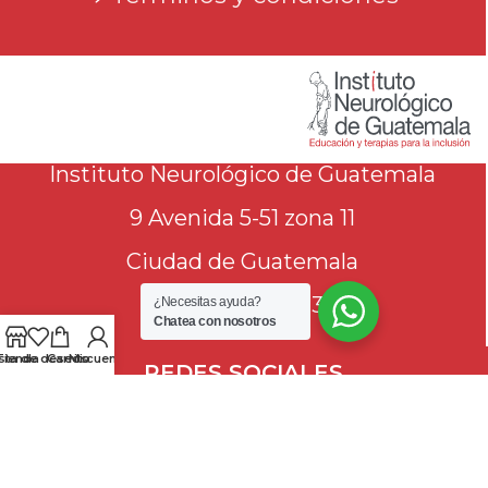
Instituto Neurológico de Guatemala
9 Avenida 5-51 zona 11
Ciudad de Guatemala
(+502) 2471 1613
¿Necesitas ayuda?
Chatea con nosotros
ista de deseos
Tienda
Carrito
Mi cuenta
REDES SOCIALES
2025 Programa EDÚCATE -
Instituto Neurológico de