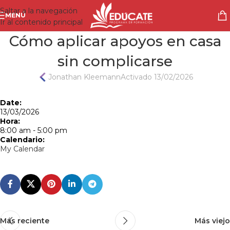
Saltar a la navegación
MENÚ
Ir al contenido principal
Cómo aplicar apoyos en casa
sin complicarse
Jonathan Kleemann
Activado 13/02/2026
Date:
13/03/2026
Hora:
8:00 am
-
5:00 pm
Calendario:
My Calendar
Más reciente
Más viejo